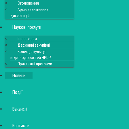
Оголошення
Архів захищенних
дисертацій
Наукові послуги
Інвесторам
Державні закупівлі
Колекція культур
мікроводоростей HPDP
Прикладні програми
Новини
Події
Вакансії
Контакти