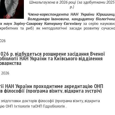
Шмальгаузена в 2026 році (за здобутками 2025
р.)
Члена-кореспондента НАН України Юришинц
Володимира Івановича
,
кандидатку біологічни
 наук Зоріну-Сахарову Катерину Євгенівну
за серію наукови
хребетних та риб) як методологічні засади розвитку сучасно
2026
2026 р. відбудеться розширене засідання Вченої
обіології НАН України та Київського відділення
товариства
я 2026
огії НАН України проходитиме акредитацію ОНП
в філософії (програма візиту, відкрита зустріч)
підготовки докторів філософії (програма візиту, відкрита
ю ОНП Іхтіологія таОНП Гідробіологія .