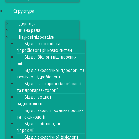
Структура
Дирекція
Вчена рада
Наукові підрозділи
Відділ іхтіології та
гідробіології річкових систем
Відділ біології відтворення
риб
Відділ екологічної гідрології та
технічної гідробіології
Відділ санітарної гідробіології
та гідропаразитології
Відділ водної
радіоекології
Відділ екології водяних рослин
та токсикології
Відділ прісноводної
гідрохімії
Відділ екологічної фізіології