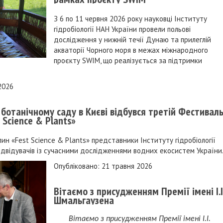
З 6 по 11 червня 2026 року науковці Інституту
гідробіології НАН України провели польові
дослідження у нижній течії Дунаю та прилеглій
акваторії Чорного моря в межах міжнародного
проєкту SWIM, що реалізується за підтримки
2026
 ботанічному саду в Києві відбувся третій Фестивал
 Science & Plants»
лин «Fest Science & Plants» представники Інституту гідробіології
ідвідувачів із сучасними дослідженнями водних екосистем України
Опубліковано: 21 травня 2026
Вітаємо з присудженням Премії імені І.І
Шмальгаузена
Вітаємо з присудженням Премії імені І.І.