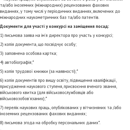
та/або іноземних (міжнародних) рецензованих фахових
виданнях, у тому числі у періодичних виданнях, включених до
міжнародних наукометричних баз та/або патентів.
Документи для участі у конкурсі на заміщення посад:
1) письмова заява на ім’я директора про участь у конкурсі;
2) копія документа, що посвідчує особу;
3) заповнена особова картка;
4) автобіографія;*
5) копія трудової книжки (за наявності);*
6) копія документів про вищу освіту, підвищення кваліфікації,
присудження наукового ступеня, присвоєння вченого звання,
військового квитка (для військовослужбовців або
військовозобов’язаних);*
7) перелік наукових праць, опублікованих у вітчизняних та /або
іноземних рецензованих фахових виданнях;
8) письмова згода на обробку персональних даних*.