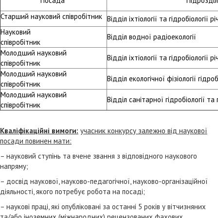
Посада
Підрозді
Старший науковий співробітник
Відділ іхтіології та гідробіології 
Науковий
Відділ водної радіоекології
співробітник
Молодший науковий
Відділ іхтіології та гідробіології 
співробітник
Молодший науковий
Відділ екологічної фізіології гідро
співробітник
Молодший науковий
Відділ санітарної гідробіології та
співробітник
Кваліфікаційні вимоги:
учасник конкурсу залежно від наукової
посади повинен мати:
– науковий ступінь та вчене звання з відповідного наукового
напряму;
– досвід наукової, науково-педагогічної, науково-організаційної
діяльності, якого потребує робота на посаді;
– наукові праці, які опубліковані за останні 5 років у вітчизняних
та/або іноземних (міжнародних) рецензованих фахових