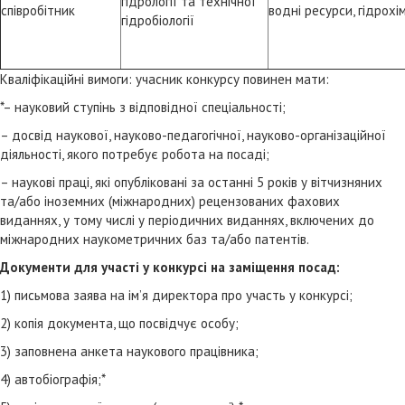
гідрології та технічної
співробітник
водні ресурси, гідрохім
гідробіології
Кваліфікаційні вимоги: учасник конкурсу повинен мати:
*– науковий ступінь з відповідної спеціальності;
– досвід наукової, науково-педагогічної, науково-організаційної
діяльності, якого потребує робота на посаді;
– наукові праці, які опубліковані за останні 5 років у вітчизняних
та/або іноземних (міжнародних) рецензованих фахових
виданнях, у тому числі у періодичних виданнях, включених до
міжнародних наукометричних баз та/або патентів.
Документи для участі у конкурсі на заміщення посад:
1) письмова заява на ім’я директора про участь у конкурсі;
2) копія документа, що посвідчує особу;
3) заповнена анкета наукового працівника;
4) автобіографія;*