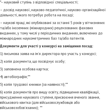
*– науковий ступінь з відповідної спеціальності;
– досвід наукової, науково-педагогічної, науково-організаційної
діяльності, якого потребує робота на посаді;
– наукові праці, які опубліковані за останні 5 років у вітчизняних
та/або іноземних (міжнародних) рецензованих фахових
виданнях, у тому числі у періодичних виданнях, включених до
міжнародних наукометричних баз та/або патентів.
Документи для участі у конкурсі на заміщення посад:
1) письмова заява на ім’я директора про участь у конкурсі;
2) копія документа, що посвідчує особу;
3) заповнена особова картка;
4) автобіографія;**
5) копія трудової книжки (за наявності);**
6) копія документів про вищу освіту, підвищення кваліфікації,
присудження наукового ступеня, присвоєння вченого звання,
військового квитка (для військовослужбовців або
військовозобов’язаних); **