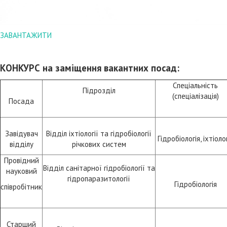
ЗАВАНТАЖИТИ
КОНКУРС
на заміщення вакантних посад:
Спеціальність
Підрозділ
(спеціалізація)
Посада
Завідувач
Відділ іхтіології та гідробіології
Гідробіологія, іхтіоло
відділу
річкових систем
Провідний
Відділ санітарної гідробіології та
науковий
гідропаразитології
Гідробіологія
співробітник
Старший