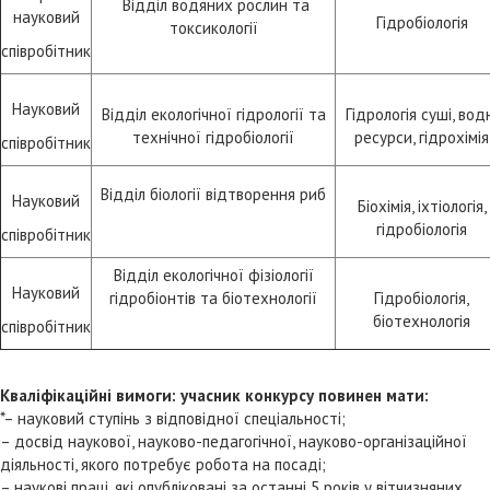
Відділ водяних рослин та
науковий
Гідробіологія
токсикології
співробітник
Науковий
Відділ екологічної гідрології та
Гідрологія суші, вод
технічної гідробіології
ресурси, гідрохімія
співробітник
Відділ біології відтворення риб
Науковий
Біохімія, іхтіологія,
гідробіологія
співробітник
Відділ екологічної фізіології
Науковий
гідробіонтів та біотехнології
Гідробіологія,
біотехнологія
співробітник
Кваліфікаційні вимоги: учасник конкурсу повинен мати:
*– науковий ступінь з відповідної спеціальності;
– досвід наукової, науково-педагогічної, науково-організаційної
діяльності, якого потребує робота на посаді;
– наукові праці, які опубліковані за останні 5 років у вітчизняних