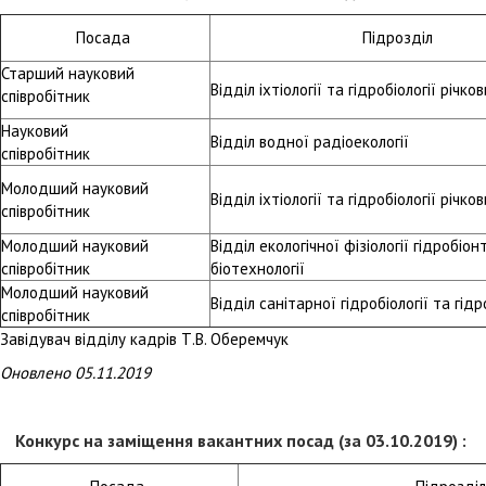
Посада
Підрозділ
Старший науковий
Відділ іхтіології та гідробіології річк
співробітник
Науковий
Відділ водної радіоекології
співробітник
Молодший науковий
Відділ іхтіології та гідробіології річк
співробітник
Молодший науковий
Відділ екологічної фізіології гідробіон
співробітник
біотехнології
Молодший науковий
Відділ санітарної гідробіології та гід
співробітник
Завідувач відділу кадрів Т.В. Оберемчук
Оновлено 05.11.2019
Конкурс на заміщення вакантних посад (за 03.10.2019) :