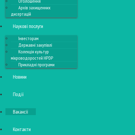
Оголошення
Архів захищенних
дисертацій
Наукові послуги
Інвесторам
Державні закупівлі
Колекція культур
мікроводоростей HPDP
Прикладні програми
Новини
Події
Вакансії
Контакти