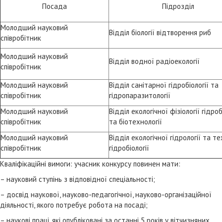
Посада
Підрозділ
Молодший науковий
Відділ біології відтворення риб
співробітник
Молодший науковий
Відділ водної радіоекології
співробітник
Молодший науковий
Відділ санітарної гідробіології та
співробітник
гідропаразитології
Молодший науковий
Відділ екологічної фізіології гідроб
співробітник
та біотехнології
Молодший науковий
Відділ екологічної гідрології та т
співробітник
гідробіології
Кваліфікаційні вимоги: учасник конкурсу повинен мати:
– науковий ступінь з відповідної спеціальності;
– досвід наукової, науково-педагогічної, науково-організаційної
діяльності, якого потребує робота на посаді;
– наукові праці, які опубліковані за останні 5 років у вітчизняних