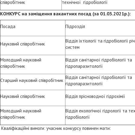
співробітник
технічної гідробіології
КОНКУРС на заміщення вакантних посад (за 01.03.2021р.):
Посада
Підрозділ
Відділ іхтіології та гідробіології рі
Науковий співробітник
систем
Молодший науковий
Відділ санітарної гідробіології та
співробітник
гідропаразитології
Відділ санітарної гідробіології та
Старший науковий співробітник
гідропаразитології
Науковий співробітник
Відділ прісноводної гідрохімії
Молодший науковий
Відділ екологічної гідрології та те
співробітник
гідробіології
Кваліфікаційні вимоги: учасник конкурсу повинен мати: