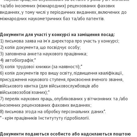
та/або іноземних (міжнародних) рецензованих фахових
виданнях, у тому числі у періодичних виданнях, включених до
міжнародних наукометричних баз та/або патентів.
Документи для участі у конкурсі на заміщення посад:
1) письмова заява на ім’я директора про участь у конкурсі;
2) копія документа, що посвідчує особу;
3) заповнена анкета наукового працівника;
4) автобіографія;*
5) копія трудової книжки (за наявності);*
6) копія документів про вищу освіту, підвищення кваліфікації,
присудження наукового ступеня, присвоєння вченого звання,
військового квитка (для військовослужбовців або
військовозобов’язаних);*
7) перелік наукових праць, опублікованих у вітчизняних та /або
іноземних рецензованих фахових виданнях;
8) письмова згода на обробку персональних даних*.
* - крім працівників Інститутуту гідробіології.
Документи подаються особисто або надсилаються поштою