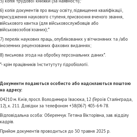
5) копія трудової книжки (за наявності);*
6) копія документів про вищу освіту, підвищення кваліфікації,
присудження наукового ступеня, присвоєння вченого звання,
військового квитка (для військовослужбовців або
військовозобов’язаних);*
7) перелік наукових праць, опублікованих у вітчизняних та /або
іноземних рецензованих фахових виданнях;
8) письмова згода на обробку персональних даних*.
*- крім працівників Інститутуту гідробіології.
Документи подаються особисто або надсилаються поштою
на адресу:
04210 м. Київ, просп. Володимира Івасюка, 12 (Героїв Сталінграда,
12), к. 211. Довідки за телефоном +38(067) 403-64-78.
Відповідальна особа: Оберемчук Тетяна Вікторівна, зав. відділу
кадрів.
Прийом документів проводиться до 30 травня 2025 р.