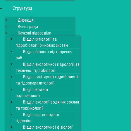
Структура
Дирекція
Вчена рада
Наукові підрозділи
Відділ іхтіології та
гідробіології річкових систем
Відділ біології відтворення
риб
Відділ екологічної гідрології та
технічної гідробіології
Відділ санітарної гідробіології
та гідропаразитології
Відділ водної
радіоекології
Відділ екології водяних рослин
та токсикології
Відділ прісноводної
гідрохімії
Відділ екологічної фізіології