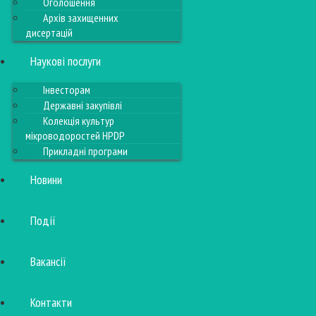
Оголошення
Архів захищенних
дисертацій
Наукові послуги
Інвесторам
Державні закупівлі
Колекція культур
мікроводоростей HPDP
Прикладні програми
Новини
Події
Вакансії
Контакти