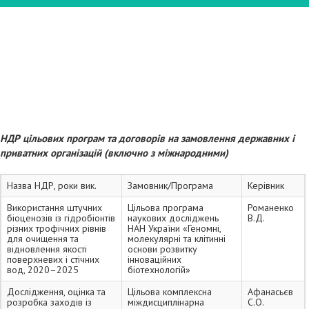
НДР цільових програм та договорів на замовлення державних і
приватних організацій (включно з міжнародними)
Назва НДР, роки вик.
Замовник/Програма
Керівник
Використання штучних
Цільова програма
Романенко
біоценозів із гідробіонтів
наукових досліджень
В.Д.
різних трофічних рівнів
НАН України «Геномні,
для очищення та
молекулярні та клітинні
відновлення якості
основи розвитку
поверхневих і стічних
інноваційних
вод, 2020–2025
біотехнологій»
Дослідження, оцінка та
Цільова комплексна
Афанасьєв
розробка заходів із
міждисциплінарна
С.О.