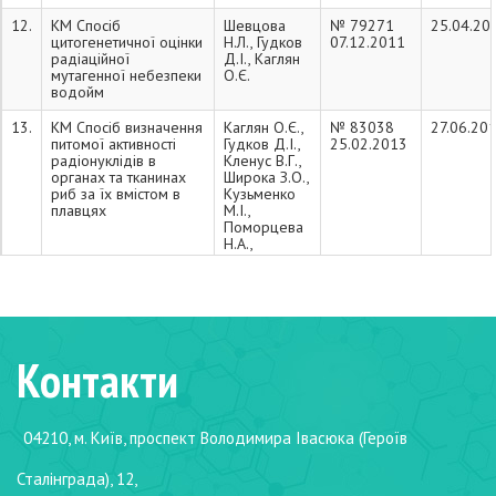
12.
КМ Спосіб
Шевцова
№ 79271
25.04.20
цитогенетичної оцінки
Н.Л., Гудков
07.12.2011
радіаційної
Д.І., Каглян
мутагенної небезпеки
О.Є.
водойм
13.
КМ Спосіб визначення
Каглян О.Є.,
№ 83038
27.06.20
питомої активності
Гудков Д.І.,
25.02.2013
радіонуклідів в
Кленус В.Г.,
органах та тканинах
Широка З.О.,
риб за їх вмістом в
Кузьменко
плавцях
М.І.,
Поморцева
Н.А.,
Яблонська
Л.І., Юрчук
Л.П.,
Шевцова
Н.Л.
Контакти
14.
КМ Спосіб визначення
Юришинець
№ 83037
27.06.20
наявності
В.І.
25.02.2013
небезпечних
паразитичних
організмів у водоймі
04210, м. Київ, проспект Володимира Івасюка (Героїв
15.
КМ Спосіб
Романенко
№ 87011
27.01.20
Сталінграда), 12,
прогнозування змін у
В.Д., Крот
01.02.2012