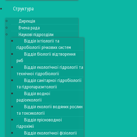
Структура
Дирекція
Вчена рада
Наукові підрозділи
Відділ іхтіології та
гідробіології річкових систем
Відділ біології відтворення
риб
Відділ екологічної гідрології та
технічної гідробіології
Відділ санітарної гідробіології
та гідропаразитології
Відділ водної
радіоекології
Відділ екології водяних рослин
та токсикології
Відділ прісноводної
гідрохімії
Відділ екологічної фізіології