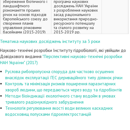
збереження біотичного і
програма наукових
ландшафтного
досліджень НАН України
різноманіття гірських
з розроблення наукових
річок на основі підходів
засад раціонального
Європейського союзу до
використання природно-
створення планів
ресурсного потенціалу
управління річковими
та сталого розвитку на
басейнами (2015-2019)
2015-2019 рр.
Тематика наукових досліджень інституту за 3 роки
Прогноз та упередження
Цільова програма
Романенко
негативних наслідків
наукових досліджень
В.Д.
впливу кліматичних змін
Відділення загальної
Науково-технічні розробки Інституту гідробіології, які увійшли до
на екологічний стан,
біології НАН України
Довідкового видання
"Перспективні науково-технічні розробки
потенціал та
«Фундаментальні засади
НАН України" (2017)
біорізноманітність
прогнозування та
гідроекосистем України
упередження
Руслова рибопропускна споруда для частково осушених
(2016-2021)
негативного впливу змін
кліматичних умов на
внаслідок експлуатації ГЕС дериваційного типу ділянок річки
біотичні системи України»
Контроль та мінімізація ризиків поширення паразитарних
Будова, біологія та
хвороб людини, що передаються через воду та гідробіонтів
Конкурс НАН України та
Юришинець
філогенія амеб,
РФФД
В.І.
Методи біоіндикації екологічного стану водойм в умовах
ізольованих з
тривалого радіонуклідного забруднення
бентонітових глин
мезозойських відкладень
Технологія регулювання якості води великих каскадних
(2014-2015 рр.)
водосховищ попусками гідроелектростанцій
Розробка принципів
НАЕК ЕНЕРГОАТОМ
Протасов
комплексного
О.О.
гідробіологічного