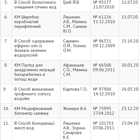
«АТ КАРГІЛЛ»
5.
В Спосіб біологічного
Гриб Й.В.
№ 95177
11.07.20
гідробіологічними
очищення стічних вод
21.07.2010
методами (2010...)
6.
КМ Шкребок
Ляшенко
№ 61226
11.07.20
коробчастий
А.В., Малина
31.12.2010
перифітичний
С.М., Санжак
Ю.О.
7.
В Спосіб одержання
Сакевич
№ 96331
25.10.20
ефірної олії із
О.Й., Усенко
09.12.2009
біомаси зелених
О.М.
водоростей
8.
КМ Пастка для
Афанасьев
№ 66568
10.01.20
анадромних міграцій
С.О., Малина
09.06.2011
безхребетних в
С.М.
потоці води
9.
В Спосіб визначення
Карпова Г.О.
№ 97900
26.03.20
трофічного статусу
14.12.2010
водойм
10.
КМ Модифікований
Жежеря В.А.
№ 75995
25.12.20
батометр-склянка
27.04.2012
11.
В Спосіб біоіндикації
Ляшенко
№ 101701
25.04.20
якості вод
А.В., Зоріна-
07.06.2011
Сахарова
К.Є.