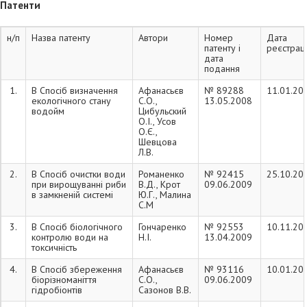
Патенти
моніторингу техно-
екосистем енергетичних
станцій
н/п
Назва патенту
Автори
Номер
Дата
патенту і
реєстраці
Гідробіологічні
ДСП «Чорнобильська
Гудков Д.І.
дата
спостереження. Розробка
АЕС»
подання
рекомендацій щодо
коригування санітарно-
1.
В Спосіб визначення
Афанасьєв
№ 89288
11.01.20
екологічних критеріїв, які
екологічного стану
С.О.,
13.05.2008
мають підлягати
водойм
Цибульский
моніторингу при
О.І., Усов
подальшому виведенні
О.Є.,
водоймища-
Шевцова
охолоджувача з
Л.В.
експлуатації (2015-…).
2.
В Спосіб очистки води
Романенко
№ 92415
25.10.20
Визначення гістологічних,
University of Portsmouth
Гудков Д.І.
при вирощуванні риби
В.Д., Крот
09.06.2009
гематологічних і
Higher Education
в замкненій системі
Ю.Г., Малина
генетичних ефектів
Corporation
С.М
хронічної дії
йонізувального
3.
В Спосіб біологічного
Гончаренко
№ 92553
10.11.20
випромінення на риб та
контролю води на
Н.І.
13.04.2009
безхребетних у
токсичність
водоймах
Чорнобильської зони
відчуження (2014-2015).
4.
В Спосіб збереження
Афанасьєв
№ 93116
10.01.20
біорізноманіття
С.О.,
09.06.2009
гідробіонтів
Сазонов В.В.
Оцінка якості води
ТОВ «АТ КАРГІЛЛ»
Крот Ю.Г.
Каховської філії ТОВ