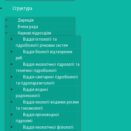
Структура
Дирекція
Вчена рада
Наукові підрозділи
Відділ іхтіології та
гідробіології річкових систем
Відділ біології відтворення
риб
Відділ екологічної гідрології та
технічної гідробіології
Відділ санітарної гідробіології
та гідропаразитології
Відділ водної
радіоекології
Відділ екології водяних рослин
та токсикології
Відділ прісноводної
гідрохімії
Відділ екологічної фізіології