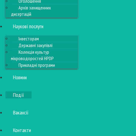
Оголошення
Архів захищенних
дисертацій
Наукові послуги
Інвесторам
Державні закупівлі
Колекція культур
мікроводоростей HPDP
Прикладні програми
Новини
Події
Вакансії
Контакти